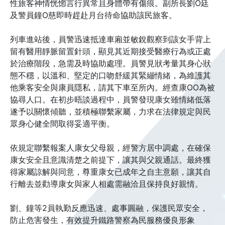
性旅客神情恍惚言行異常且身體帶有傷痕。副所長劉O廷
及警員鐘O慈即時趕赴月台待命協助該民旅客。
列車進站後，員警迅速抵達車廂並敏銳觀察到該女手背上
留有醫用靜脈留置針頭，顯見其近期接受醫療行為或正處
於治療階段，急需及時協助處理。員警見狀考量其身心狀
態不穩，以溫和、堅定的口吻舒緩其緊繃情緒，為維護其
他乘客安全與康員隱私，請其下車至所內。經查康OO為被
協尋人口。在初步晤談過程中，員警發現康女雖情緒低落
遂予以關懷傾聽，並積極聯繫家屬，力求在法律規定與民
眾身心健全間取得妥適平衡。
依規定聯繫報案人康女父母親，經警方居中調處，在確保
康女安全且意識清楚之前提下，讓其與父親通話。最終獲
得家屬諒解與同意，尊重康女已成年之自主意願，讓其自
行離去並勸導康女與家人相處需融洽且保持良好親情。
劉、鐘等2員執勤反應迅速、處事圓融，保護民眾安全，
防止危害發生，有效提升鐵路警察為民服務優良形象