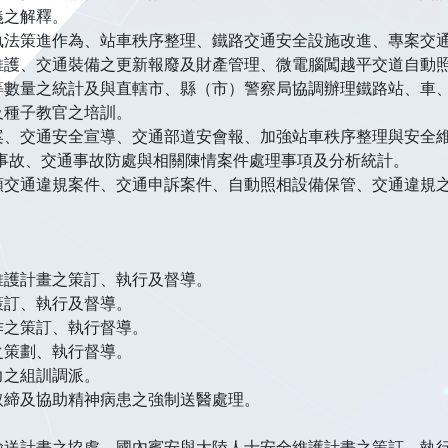
義之解釋。
執法策進作為、站車秩序整理、鐵路交通安全設施改進、專案交
維護、交通裝備之更新報廢及財產管理、微電腦闖越平交道自動
等數量之統計及與直轄市、縣（市）警察局協調辦理鐵路站、車
及種子教官之培訓。
案、交通安全宣導、交通部道安會報、加強站車秩序整理與安全
事故、交通事故防處與相關陳情案件處理事項及分析統計。
類交通違規案件、交通申訴案件、自動照相設備保管、交通違規
維護計畫之策訂、執行及督導。
策訂、執行及督導。
作之策訂、執行督導。
之策劃、執行督導。
力之組訓調派。
取締及協助精神病患之強制送醫處理。
輸送計畫之協處、國內賓安與大陸人士安全維護計畫之策訂、執