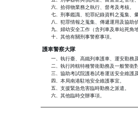
六、
拾得物業務之執行、督考及考核。
七、
刑事鑑識、犯罪紀錄資料之蒐集、
八、
犯罪情報之蒐集、傳遞運用及協助
九、
婦幼安全工作（含列車及車站死角
十、
其他有關刑事警察事項。
護車警察大隊
一、
執行臺、高鐵列車護車、運安勤務
二、
執行跨轄特種警衛勤務及一般警衛
三、
協助考試院護卷試卷運送安全維護
四、
本局南港駐地安全維護事宜。
五、
支援緊急危害臨時勤務之派遣。
六、
其他臨時交辦事項。