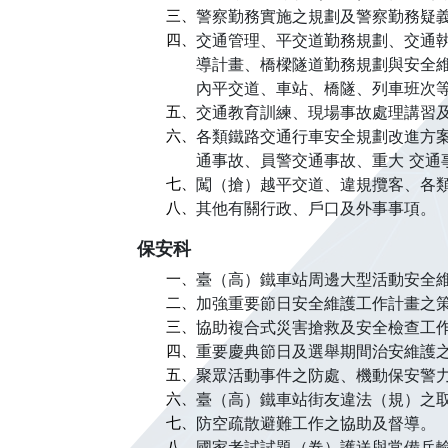
三、
警察勤務實施之規劃及警察勤務疑
四、
交通管理、平交道勤務規劃、交通
導計畫、橋樑隧道勤務規劃與安全
內平交道、車站、橋隧、列車班次
五、
交通教育訓練、現場事故處理講習
六、
各類鐵路交通行車安全規劃改進方
通事故、員警交通事故、重大 交通
七、
闖（搶）越平交道、違規攬客、各
八、
其他有關行政、戶口及外事事項。
保安科
一、
臺（高）鐵車站周邊大型活動安全
二、
加強重要節日安全維護工作計畫之
三、
協助複合式災害搶救及安全檢查工
四、
重要慶典節日及選舉期間治安維護
五、
聚眾活動事件之防處、機動保安警
六、
臺（高）鐵車站街友違法（規）之
七、
防空疏散避難工作之協助及督導。
八、
國家考試試題（卷）護送與常備兵