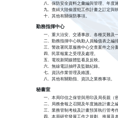
八、
保防安全資料之彙編與管理、年度
九、
查緝大陸偷渡犯工作計畫之訂定與
十、
其他有關保防事項。
勤務指揮中心
一、
重大治安、交通事故、各種災難及
二、
勤務指揮中心執勤人員輪值表之編
三、
警政署民眾服務中心交查案件之分
四、
民眾報案之受理及處理。
五、
電視新聞媒體監看及反映。
六、
無線電話抽呼及監聽紀錄。
七、
資訊作業管理及維護。
八、
其他有關勤指、資訊之業務事項。
秘書室
一、
本局印信之保管與用印及局長親（
二、
局務會報之召開及年度施政計畫之
三、
業務管制考核及計畫預算執行管考
四、
本局研究發展工作之規劃、推展及