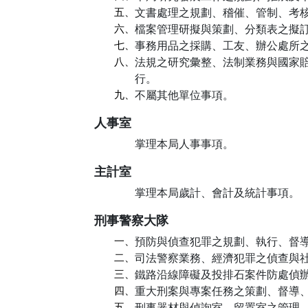
五、
文書處理之規劃、稽催、管制、考
六、
檔案管理研擬與策劃、分類表之擬
七、
事務用品之採購、工友、辦公處所
八、
法規之研究彙整、法制業務與國家
行。
九、
不屬其他單位事項。
人事室
掌理本局人事事項。
主計室
掌理本局歲計、會計及統計事項。
刑事警察大隊
一、
預防與偵查犯罪之規劃、執行、督
二、
司法警察業務、經濟犯罪之偵查與
三、
鐵路沿線障礙及投排石案件防處偵
四、
重大刑案與專案任務之策劃、督導
五、
刑事器材與偵詢室、留置室之管理