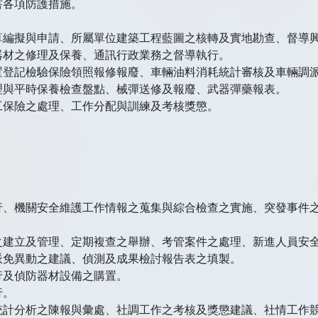
害各項防護措施。
算編擬與申請、所屬單位建築工程藍圖之核轉及實地勘查、督導
器材之修理及保養、通訊行政業務之督導執行。
置登記檢驗保險領照報修報廢、車輛油料消耗統計審核及車輛調
理與平時保養檢查盤點、械彈送修及報廢、武器彈藥報表。
工保險之處理、工作分配與訓練及考核獎懲。
行、機關安全維護工作情報之蒐集與綜合檢查之實施、突發事件
之建立及管理、定期複查之舉辦、考管案件之處理、新進人員安
派免異動之建議、偵測及成果檢討報告表之填製。
行及偵防器材設備之購置。
行。
統計分析之陳報與彙處、社調工作之考核及獎懲建議、社情工作