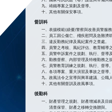
九、
靖鐵專案之策劃及督導。
十、
其他有關保安事項。
督訓科
一、
表揚模範(績優)警察與改善員警服
二、
員工因公傷亡、殘疾慰問及急難濟
三、
違反勤務紀律及風紀案件之查處。
四、
員警之考核、風紀評估、教育輔導
五、
員警申訴案件之規劃、執行、督導
六、
勤務督察、內部管理及特種勤務之
七、
員警教育訓練之規劃、執行、督導
八、
各項專案、重大演習及事故之督導
九、
政風法令之宣導與興革建議、公職
十、
其他有關督訓及政風事項。
後勤科
一、
財產管理之規劃、財產增減表及目
清查保管、財產之移轉交換贈與。