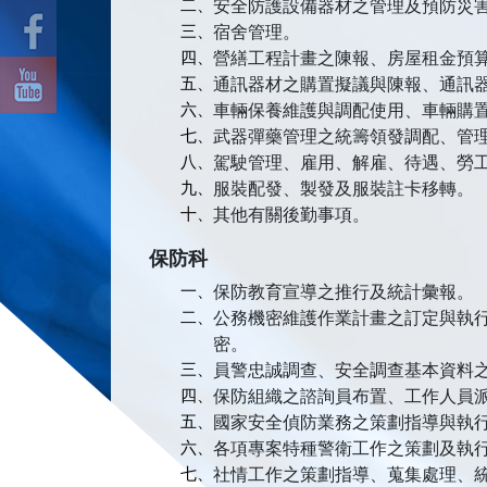
二、
安全防護設備器材之管理及預防災
三、
宿舍管理。
四、
營繕工程計畫之陳報、房屋租金預
五、
通訊器材之購置擬議與陳報、通訊
六、
車輛保養維護與調配使用、車輛購
七、
武器彈藥管理之統籌領發調配、管
八、
駕駛管理、雇用、解雇、待遇、勞
九、
服裝配發、製發及服裝註卡移轉。
十、
其他有關後勤事項。
保防科
一、
保防教育宣導之推行及統計彙報。
二、
公務機密維護作業計畫之訂定與執
密。
三、
員警忠誠調查、安全調查基本資料
四、
保防組織之諮詢員布置、工作人員
五、
國家安全偵防業務之策劃指導與執
六、
各項專案特種警衛工作之策劃及執
七、
社情工作之策劃指導、蒐集處理、