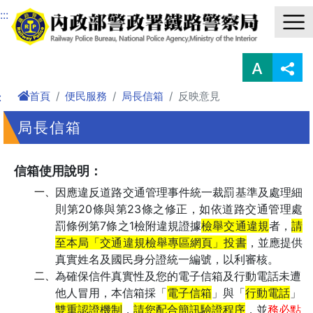
進入內容區塊
:::
首頁
便民服務
局長信箱
反映意見
:
局長信箱
信箱使用說明：
一、
因應違反道路交通管理事件統一裁罰基準及處理細
則第20條與第23條之修正，如依道路交通管理處
罰條例第7條之1檢附違規證據
檢舉交通違規
者，
請
至本局「交通違規檢舉專區網頁」投書
，並應提供
真實姓名及國民身分證統一編號，以利審核。
二、
為確保信件真實性及您的電子信箱及行動電話未遭
他人冒用，本信箱採「
電子信箱
」與「
行動電話
」
雙重認證機制
，
請您配合簡訊驗證程序
，並
務必點