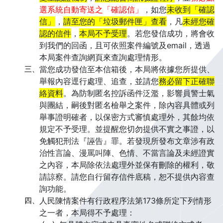
選系統自動寄送之「確認信」
，如您
未收到「確認
信」
，
請至您的「垃圾郵件匣」查看
，凡
未經您確
認的信件
，
本局不予受理
。若您發信成功，將會收
到我們的回函，且可依照案件編號及email，透過
本局案件查詢網頁來查詢處理情形。
三、
當您成功發信至本信箱後，本局將依據您所提供、
舉報內容逕行處理、追查，並請您
務必留下正確聯
絡資料
。為防制匿名控訴函件泛濫，影響員警士氣
與團結，嗣後對匿名檢舉之案件，除內容具體或列
舉事證明確者，以保密方式審慎處理外，其餘均依
規定不予受理。並提醒您切勿提供不實之事證，以
免觸犯刑法『誣告』罪。若發現所發布文章涉有政
治性言論、漫罵叫陣、色情、不當言論及未經證實
之內容，本局除依法處理外並保有刪除的權利，敬
請諒察。請您自行留存信件底稿，恕不提供內容查
詢功能。
四、
人民陳情案件有行政程序法第173條所定下列情形
之一者，本局得不予處理：